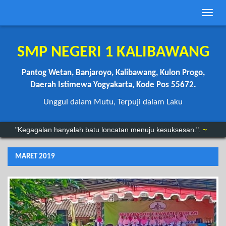
Toggle
naviga
SMP NEGERI 1 KALIBAWANG
Pantog Wetan, Banjaroyo, Kalibawang, Kulon Progo,
Daerah Istimewa Yogyakarta, Kode Pos 55672.
Unggul dalam Mutu, Terpuji dalam Laku
“Anda mungkin bisa menunda, tapi waktu tidak akan menunggu.”
"Kegagalan hanyalah batu loncatan menuju kesuksesan.".
~
MARET 2019