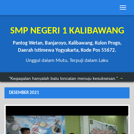
Toggle
naviga
SMP NEGERI 1 KALIBAWANG
Pantog Wetan, Banjaroyo, Kalibawang, Kulon Progo,
Daerah Istimewa Yogyakarta, Kode Pos 55672.
Unggul dalam Mutu, Terpuji dalam Laku
“Anda mungkin bisa menunda, tapi waktu tidak akan menunggu.”
"Kegagalan hanyalah batu loncatan menuju kesuksesan.".
~
DESEMBER 2021