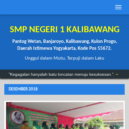
Toggle
naviga
SMP NEGERI 1 KALIBAWANG
Pantog Wetan, Banjaroyo, Kalibawang, Kulon Progo,
Daerah Istimewa Yogyakarta, Kode Pos 55672.
Unggul dalam Mutu, Terpuji dalam Laku
“Anda mungkin bisa menunda, tapi waktu tidak akan menunggu.”
"Kegagalan hanyalah batu loncatan menuju kesuksesan.".
~
DESEMBER 2018