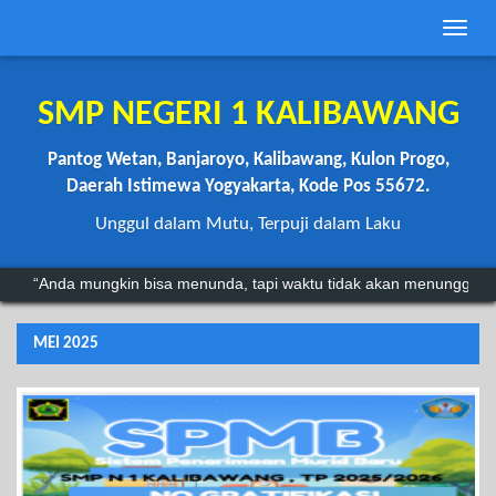
Toggle
naviga
SMP NEGERI 1 KALIBAWANG
Pantog Wetan, Banjaroyo, Kalibawang, Kulon Progo,
Daerah Istimewa Yogyakarta, Kode Pos 55672.
Unggul dalam Mutu, Terpuji dalam Laku
“Anda mungkin bisa menunda, tapi waktu tidak akan menunggu.”
"Kegagalan hanyalah batu loncatan menuju kesuksesan.".
~
MEI 2025