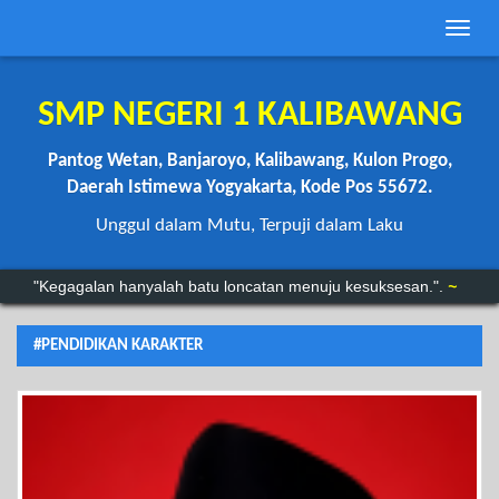
Toggle
naviga
SMP NEGERI 1 KALIBAWANG
Pantog Wetan, Banjaroyo, Kalibawang, Kulon Progo,
Daerah Istimewa Yogyakarta, Kode Pos 55672.
Unggul dalam Mutu, Terpuji dalam Laku
“Anda mungkin bisa menunda, tapi waktu tidak akan menunggu.”
"Kegagalan hanyalah batu loncatan menuju kesuksesan.".
~
#PENDIDIKAN KARAKTER