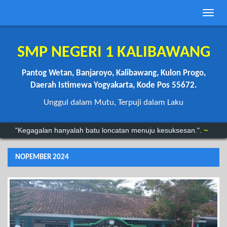
Toggle
naviga
SMP NEGERI 1 KALIBAWANG
Pantog Wetan, Banjaroyo, Kalibawang, Kulon Progo,
Daerah Istimewa Yogyakarta, Kode Pos 55672.
Unggul dalam Mutu, Terpuji dalam Laku
“Anda mungkin bisa menunda, tapi waktu tidak akan menunggu.”
"Kegagalan hanyalah batu loncatan menuju kesuksesan.".
~
NOPEMBER 2024