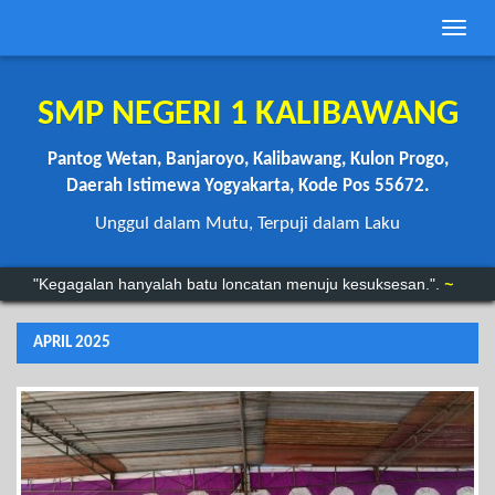
Toggle
naviga
SMP NEGERI 1 KALIBAWANG
Pantog Wetan, Banjaroyo, Kalibawang, Kulon Progo,
Daerah Istimewa Yogyakarta, Kode Pos 55672.
Unggul dalam Mutu, Terpuji dalam Laku
“Anda mungkin bisa menunda, tapi waktu tidak akan menunggu.”
"Kegagalan hanyalah batu loncatan menuju kesuksesan.".
~
APRIL 2025