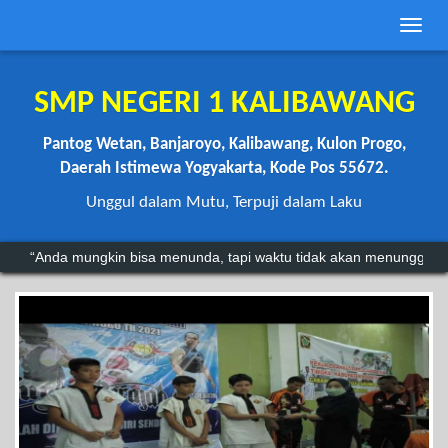
Toggle
naviga
SMP NEGERI 1 KALIBAWANG
Pantog Wetan, Banjaroyo, Kalibawang, Kulon Progo,
Daerah Istimewa Yogyakarta, Kode Pos 55672.
Unggul dalam Mutu, Terpuji dalam Laku
“Anda mungkin bisa menunda, tapi waktu tidak akan menunggu.”
"Kegagalan hanyalah batu loncatan menuju kesuksesan.".
~