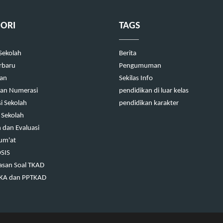
ORI
TAGS
 Sekolah
Berita
erbaru
Pengumuman
kan
Sekilas Info
 dan Numerasi
pendidikan di luar kelas
i Sekolah
pendidikan karakter
 Sekolah
dan Evaluasi
Jum'at
OSIS
san Soal TKAD
TKA dan PPTKAD