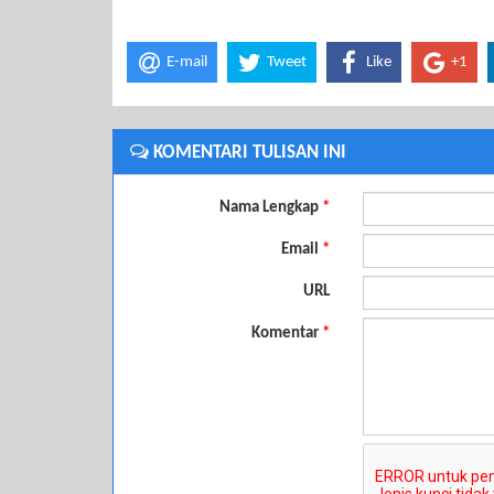
E-mail
Tweet
Like
+1
KOMENTARI TULISAN INI
Nama Lengkap
*
Email
*
URL
Komentar
*