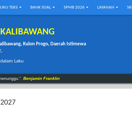
UKU TEKS
BANK SOAL
SPMB 2026
LAYANAN
S
1 KALIBAWANG
alibawang, Kulon Progo, Daerah Istimewa
2.
 dalam Laku
 menunggu.”.
Benjamin Franklin
an.".
~
/2027