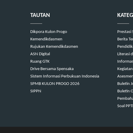
TAUTAN
KATEG
Dikpora Kulon Progo
Prestasi
Kemendikdasmen
Berita T
Rujukan Kemendikdasmen
Pendidi
ASN Digital
Literasi
Ruang GTK
Informas
Drive Bersama Spensaka
Kegiatan
Sistem Informasi Perbukuan Indonesia
Asesmen 
SPMB KULON PROGO 2026
Buletin 
SIPPN
Buletin 
Pembaha
Soal PP