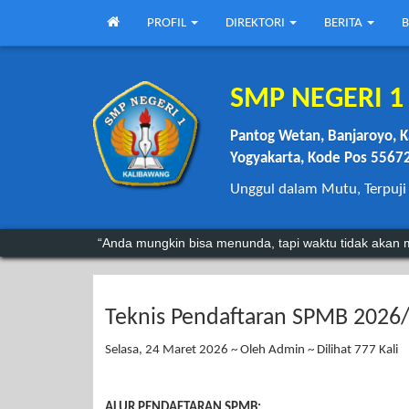
PROFIL
DIREKTORI
BERITA
B
SMP NEGERI 
Pantog Wetan, Banjaroyo, K
Yogyakarta, Kode Pos 5567
Unggul dalam Mutu, Terpuji
“Anda mungkin bisa menunda, tapi waktu tidak akan
"Kegagalan hanyalah batu loncatan menuju kesukses
Teknis Pendaftaran SPMB 2026
Selasa, 24 Maret 2026 ~ Oleh Admin ~ Dilihat 777 Kali
ALUR PENDAFTARAN SPMB: